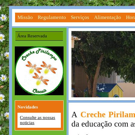
Missão
Regulamento
Serviços
Alimentação
Hor
Área Reservada
Novidades
A
Creche Pirila
Consulte as nossas
da educação com as
noticias